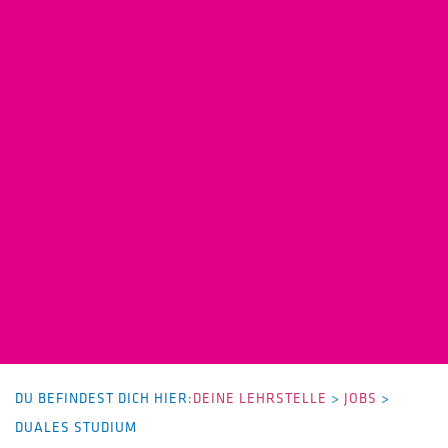
DU BEFINDEST DICH HIER:
DEINE LEHRSTELLE
>
JOBS
>
DUALES STUDIUM