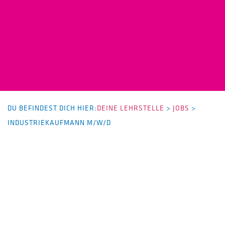
DU BEFINDEST DICH HIER:
DEINE LEHRSTELLE
>
JOBS
>
INDUSTRIEKAUFMANN M/W/D