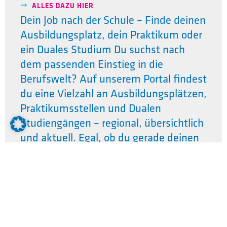
ALLES DAZU HIER
Dein Job nach der Schule – Finde deinen
Ausbildungsplatz, dein Praktikum oder
ein Duales Studium Du suchst nach
dem passenden Einstieg in die
Berufswelt? Auf unserem Portal findest
du eine Vielzahl an Ausbildungsplätzen,
Praktikumsstellen und Dualen
Studiengängen – regional, übersichtlich
und aktuell. Egal, ob du gerade deinen
Schulabschluss gemacht hast, erste
praktische Erfahrungen sammeln willst
oder auf der Suche nach einem
praxisnahen Studienplatz bist: Bei uns
findest du garantiert deinen perfekten
Job. Nutze unsere Suchfunktion, um