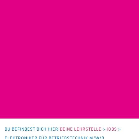
DU BEFINDEST DICH HIER:
DEINE LEHRSTELLE
>
JOBS
>
ELEKTRONIKER FÜR BETRIEBSTECHNIK M/W/D