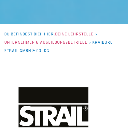
DU BEFINDEST DICH HIER:
DEINE LEHRSTELLE
>
UNTERNEHMEN & AUSBILDUNGSBETRIEBE
>
KRAIBURG
STRAIL GMBH & CO. KG