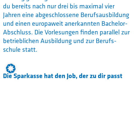
du bereits nach nur drei bis maximal vier
Jahren eine abgeschlossene Berufs­ausbildung
und einen europaweit anerkannten Bachelor-
Abschluss. Die Vorlesungen finden parallel zur
betrieblichen Ausbildung und zur Berufs­
schule statt.
Die Sparkasse hat den Job, der zu dir passt
Die Ausbildung bei der Sparkasse bietet
dir eine zukunfts­sichere Karriere.
Du bekommst eine faire Vergütung und
kannst flexible Arbeits­modelle nutzen.
Echtes Team­work und respektvolle Feed­
back­-Kultur sind selbst­verständlich.