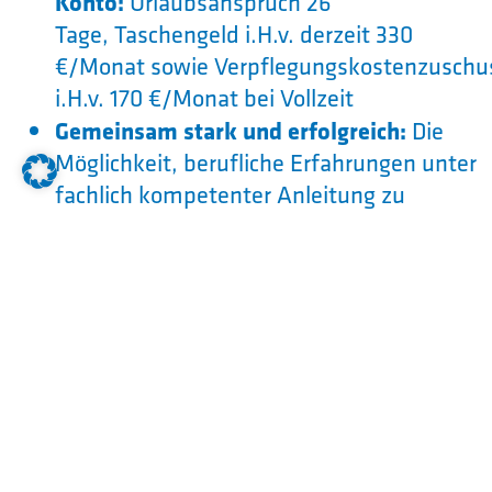
Konto:
Urlaubsanspruch 26
Tage, Taschengeld i.H.v. derzeit 330
€/Monat sowie Verpflegungskostenzuschu
i.H.v. 170 €/Monat bei Vollzeit
Gemeinsam stark und erfolgreich:
Die
Möglichkeit, berufliche Erfahrungen unter
fachlich kompetenter Anleitung zu
sammeln
Vielschichtig und umfangreich:
Das
Fortbildungsportfolio, mit dem wir Ihre
Talente fördern, Pflegehelferkurs (40
Stunden)
Vielfältig und vorteilhaft:
Umfangreiche
Mitarbeitervorteile bei verschiedenen
Dienstleistern und Geschäften
Fit und im Flow: