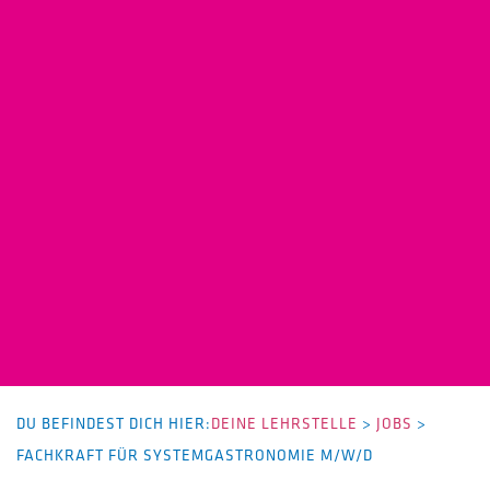
DU BEFINDEST DICH HIER:
DEINE LEHRSTELLE
>
JOBS
>
FACHKRAFT FÜR SYSTEMGASTRONOMIE M/W/D