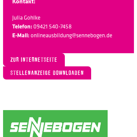
Kontakt:
Julia Gohlke
Telefon:
09421 540-7458
E-Mail:
onlineausbildung@sennebogen.de
ZUR INTERNETSEITE
STELLENANZEIGE DOWNLOADEN