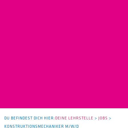
DU BEFINDEST DICH HIER:
DEINE LEHRSTELLE
>
JOBS
>
KONSTRUKTIONSMECHANIKER M/W/D