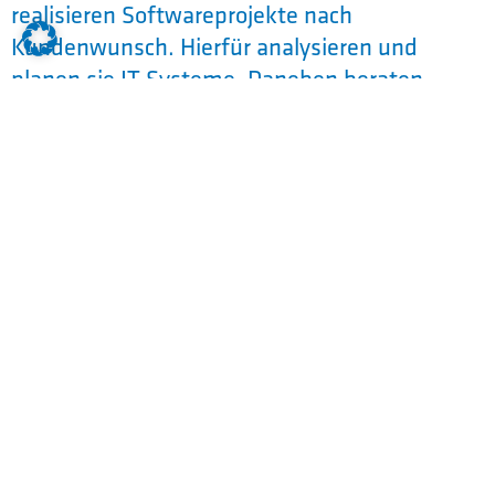
realisieren Softwareprojekte nach
Kundenwunsch. Hierfür analysieren und
planen sie IT-Systeme. Daneben beraten,
schulen und betreuen sie Benutzer.
Ausbildungsinhalte im Beruf
Fachinformatiker für
Anwendungsentwicklung m/w/d:
Systemarchitektur, Hardware und
Betriebssysteme
Schulung, Beratung, Betreuung,
Fehleranalyse und Störungsbeseitigung
im IT-Umfeld
Erstellung und Pflege von
Dokumentationen