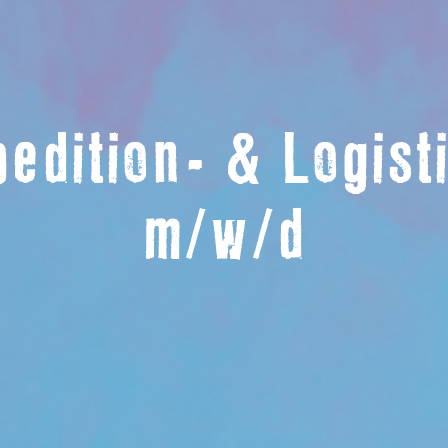
edition- & Logist
m/w/d