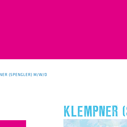
NER (SPENGLER) M/W/D
KLEMPNER (