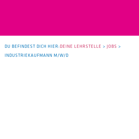
DU BEFINDEST DICH HIER:
DEINE LEHRSTELLE
>
JOBS
>
INDUSTRIEKAUFMANN M/W/D