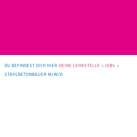
DU BEFINDEST DICH HIER:
DEINE LEHRSTELLE
>
JOBS
>
STAHLBETONBAUER M/W/D