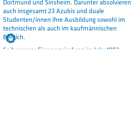
Dortmund und Sinsheim. Darunter absolvieren
auch insgesamt 23 Azubis und duale
Studenten/innen ihre Ausbildung sowohl im
technischen als auch im kaufmännischen
Bereich.
Seit unserer Firmengründung im Jahr 1982
entwickeln wir effektive Softwarelösungen,
mit dem Ziel der Produktivitätssteigerung
unserer Kunden. Der Schwerpunkt unserer
Arbeit liegt in der Digitalisierung
kaufmännischer Prozesse in den
Geschäftsbereichen Einkauf, Finance, Human
Resources und IT. Dabei verstehen wir uns als
Veredelungs-Manufaktur von SAP-nahen
Applikationen und legen den Fokus auf die