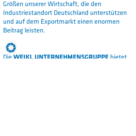
Größen unserer Wirtschaft, die den
Industriestandort Deutschland unterstützen
und auf dem Exportmarkt einen enormen
Beitrag leisten.
Die
WEIKL UNTERNEHMENSGRUPPE
bietet
dir vielfältige Möglichkeiten zur
Spezialisierung während eines Dualen
Studiums der Elektrotechnik.
Übergreifender Einsatz in allen Bereichen der
Unternehmensgruppe.
Dein Profil: