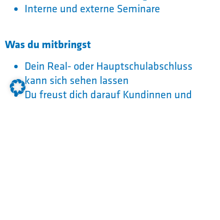
Interne und externe Seminare
Was du mitbringst
Dein Real- oder Hauptschulabschluss
kann sich sehen lassen
Du freust dich darauf Kundinnen und
Kunden zu beraten und viele
verschiedene Warengruppen
kennenzulernen
Auf Menschen zuzugehen, fällt dir leicht
Du bist ordentlich und packst gerne an
Auch in stressigen Situationen bleibst du
gelassen
Der Umgang mit viel Geld in der Kasse