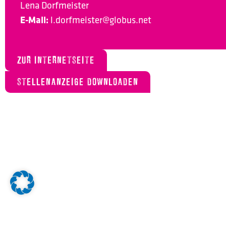
Lena Dorfmeister
E-Mail:
l.dorfmeister@globus.net
ZUR INTERNETSEITE
STELLENANZEIGE DOWNLOADEN