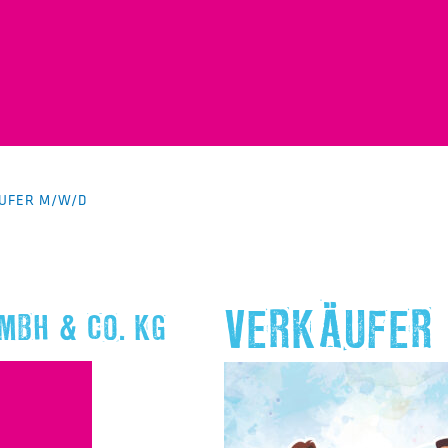
UFER M/W/D
VERKÄUFER
MBH & CO. KG