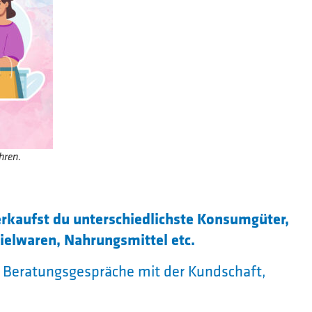
hren.
rkaufst du unterschiedlichste Konsumgüter,
pielwaren, Nahrungsmittel etc.
d Beratungsgespräche mit der Kundschaft,
ie Regale auf und erstellst eine
 Bestellen von Ware über das geschlossene