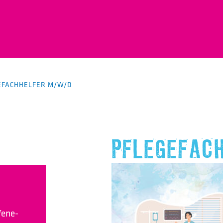
EFACHHELFER M/W/D
PFLEGEFAC
fene-