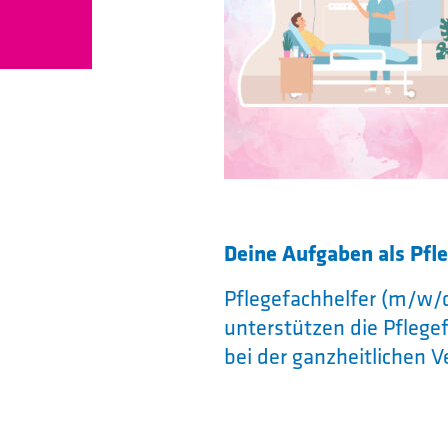
Deine Aufgaben als Pfl
Pflegefachhelfer (m/w/d
unterstützen die Pfleg
bei der ganzheitlichen
sie sich um die Versorg
und Patienten und sind 
Fokus der einjährigen A