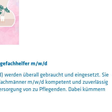
egefachhelfer m/w/d
) werden überall gebraucht und eingesetzt. Sie
efachmänner m/w/d kompetent und zuverlässig
 Versorgung von zu Pflegenden. Dabei kümmern
ung von verletzten und kranken Patientinnen
für diese eine wichtige Bezugsperson. Der
usbildung zum Pflegefachhelfer m/w/d liegt