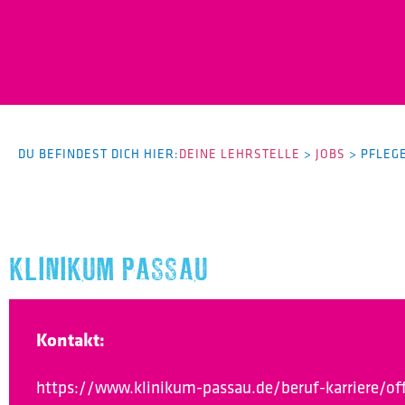
DU BEFINDEST DICH HIER:
DEINE LEHRSTELLE
>
JOBS
>
PFLEG
KLINIKUM PASSAU
Kontakt:
https://www.klinikum-passau.de/beruf-karriere/of