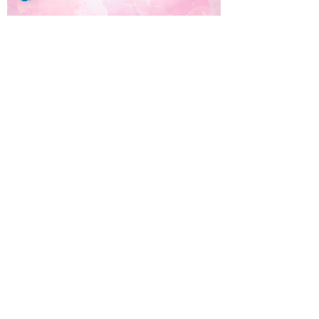
Handarbeit war gestern. Heutzutage kommt
kaum eine Produktion ohne Maschinen aus.
Aber auch wenn immer mehr Aufgaben von
moderner Technik übernommen werden,
braucht es Fachkräfte, die wissen, wie man
die Anlagen bedient. Als Maschinen- und
Anlagenführer (m/w/d) kennst Du die
verschiedensten Produktionsanlagen bis ins
kleinste Detail. Du weißt, wie sie eingerichtet
und gesteuert werden, kannst eine Maschine
umrüsten und überwachst den