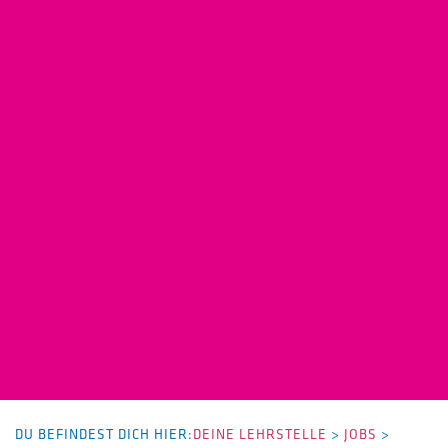
DU BEFINDEST DICH HIER:
DEINE LEHRSTELLE
>
JOBS
>