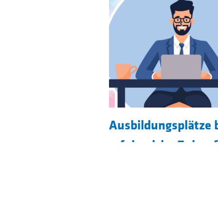
Ausbildungsplätze 
erfolgreiche Zukun
Außenhandelsman
Beginne Deine beruflich
deutschlandwe
unseren