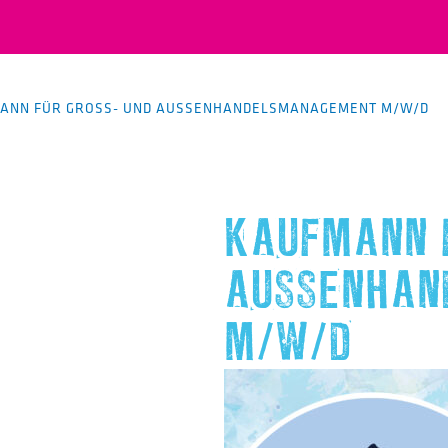
ANN FÜR GROSS- UND AUSSENHANDELSMANAGEMENT M/W/D
KAUFMANN FÜ
USSENHAND
W/D