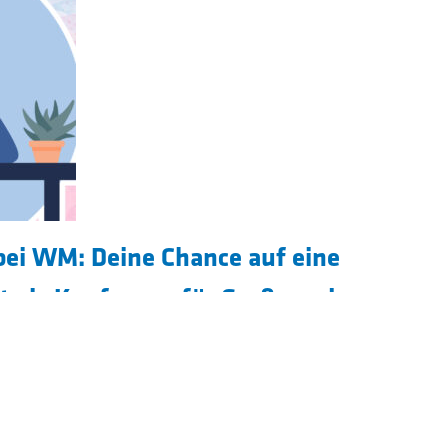
bei WM: Deine Chance auf eine
ft als Kaufmann für Groß- und
agement m/w/d
WM
e Zukunft mit einer Ausbildung bei
! In
iten Verkaufshäusern
bieten wir