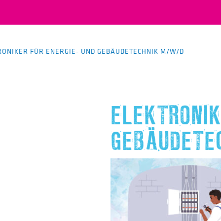
RONIKER FÜR ENERGIE- UND GEBÄUDETECHNIK M/W/D
ELEKTRONIK
GEBÄUDETE