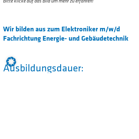
Bitte klicke auf das Bild um mehr zu erfahren!
Wir bilden aus zum Elektroniker m/w/d
Fachrichtung Energie- und Gebäudetechnik
Ausbildungsdauer:
Die Ausbildung beginnt am 1.September und
dauert 3,5 Jahre
Das erwarten wir:
»Quali«-Abschluss der Mittelschule oder