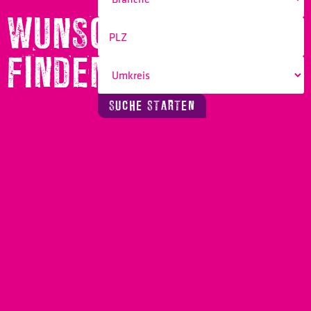
WUNSCHBERUF
FINDEN!
SUCHE STARTEN