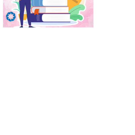
Du bist auf der Suche nach einem
Ausbildungsbetrieb, der Dich wirklich weiter
bringt?
Dann bist Du bei uns genau richtig. Wir, als
Top Ausbildungsbetrieb, bringen Dir alles
bei, damit Dir der Duale Studiengang Food
Management auch langfristig gefällt.