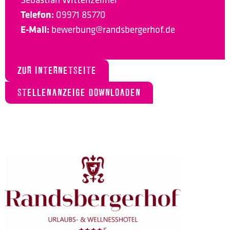
Telefon:
09971 85770
E-Mail:
bewerbung@randsbergerhof.de
ZUR INTERNETSEITE
STELLENANZEIGE DOWNLOADEN