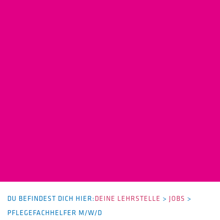
DU BEFINDEST DICH HIER:
DEINE LEHRSTELLE
>
JOBS
>
PFLEGEFACHHELFER M/W/D