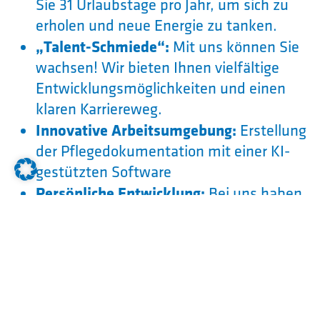
Sie 31 Urlaubstage pro Jahr, um sich zu
erholen und neue Energie zu tanken.
„Talent-Schmiede“:
Mit uns können Sie
wachsen! Wir bieten Ihnen vielfältige
Entwicklungsmöglichkeiten und einen
klaren Karriereweg.
Innovative Arbeitsumgebung:
Erstellung
der Pflegedokumentation mit einer KI-
gestützten Software
Persönliche Entwicklung:
Bei uns haben
Sie die Möglichkeit, Ihre beruflichen
Fähigkeiten kontinuierlich zu erweitern –
durch Fort- und Weiterbildungen, die Sie
aktiv gestalten können.
Wertschätzung & Teamgeist:
Sie werden
Teil eines familiären und respektvollen