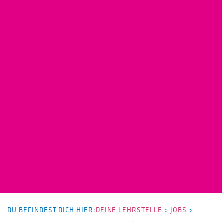
DU BEFINDEST DICH HIER:
DEINE LEHRSTELLE
>
JOBS
>