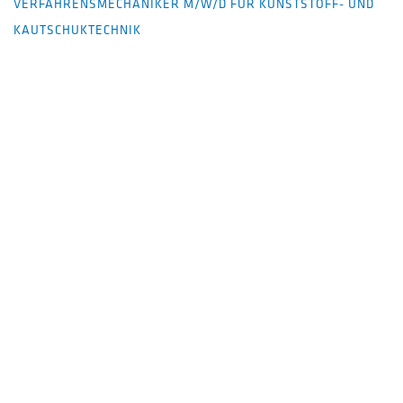
VERFAHRENSMECHANIKER M/W/D FÜR KUNSTSTOFF- UND
KAUTSCHUKTECHNIK