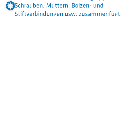
Schrauben, Muttern, Bolzen- und
Stiftverbindungen usw. zusammenfügt,
wie man Werkstücke manuell bearbeitet
und umformt,
wie man Werkstücke aus Eisen- und
Nichteisenmetallen dreht und fräst.
Im 2. Ausbildungsjahr:
wie Bauteile zu Baugruppen montiert
werden,
welche Möglichkeiten der Bearbeitung
von Werkstücken durch Spanen auf
Werkzeugmaschinen es gibt,
wie Systeme, Geräte oder Maschinen
montiert und demontiert werden.
Im 3. und 4. Ausbildungsjahr: