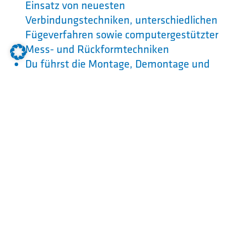
Einsatz von neuesten
Verbindungstechniken, unterschiedlichen
Fügeverfahren sowie computergestützter
Mess- und Rückformtechniken
Du führst die Montage, Demontage und
Instandsetzung von Bauteilen aus
Du erlernst das Anschließen, Einstellung
und Prüfen von mechanischen,
pneumatischen und hydraulischen sowie
elektrischen und elektronischen
Systemen und Anlagen
Du wirkst beim Aus-, Um- und
Nachrüsten von Fahrzeugen mit Zubehör
und Zusatzeinrichtungen mit