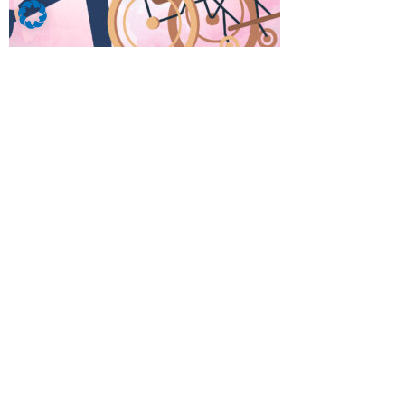
Klick auf das Bild, um mehr zu.
Du fragst dich, wie die Ausbildung bei den
Barmherzigen Brüdern abläuft? Wir haben
hier die wichtigsten Punkte für dich
zusammengefasst.
Um die Ausbildung zum HEP beginnen zu
können brauchst Du bestimmte
Voraussetzungen, die Du erfüllen musst.