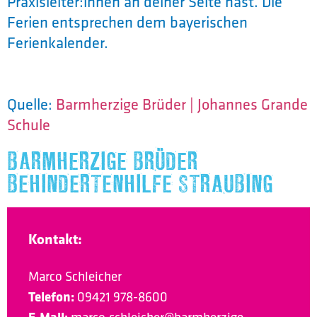
Praxisleiter:innen an deiner Seite hast. Die
Ferien entsprechen dem bayerischen
Ferienkalender.
Quelle:
Barmherzige Brüder | Johannes Grande
Schule
BARMHERZIGE BRÜDER
BEHINDERTENHILFE STRAUBING
Kontakt:
Marco Schleicher
Telefon:
09421 978-8600