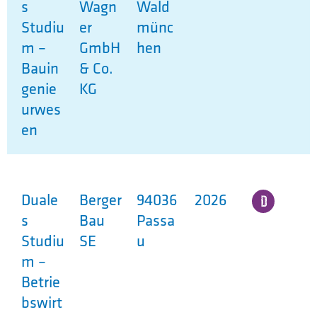
s
Wagn
Wald
Studiu
er
münc
m –
GmbH
hen
Bauin
& Co.
genie
KG
urwes
en
Duale
Berger
94036
2026
s
Bau
Passa
Studiu
SE
u
m –
Betrie
bswirt