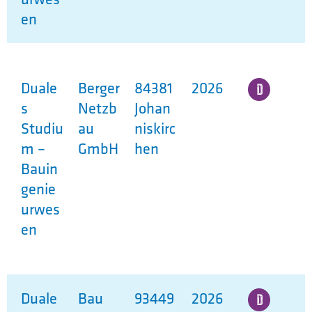
en
Duale
Berger
84381
2026
s
Netzb
Johan
Studiu
au
niskirc
m –
GmbH
hen
Bauin
genie
urwes
en
Duale
Bau
93449
2026