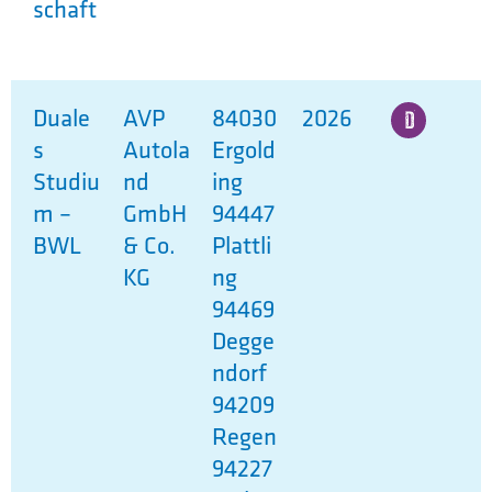
schaft
Duale
AVP
84030
2026
s
Autola
Ergold
Studiu
nd
ing
m –
GmbH
94447
BWL
& Co.
Plattli
KG
ng
94469
Degge
ndorf
94209
Regen
94227