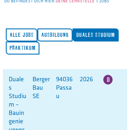
DU BEFINDEST DICH HIER:
DEINE LEHRSTELLE
>
JOBS
ALLE JOBS
AUSBILDUNG
DUALES STUDIUM
PRAKTIKUM
Duale
Berger
94036
2026
s
Bau
Passa
Studiu
SE
u
m –
Bauin
genie
urwes