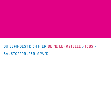
DU BEFINDEST DICH HIER:
DEINE LEHRSTELLE
>
JOBS
>
BAUSTOFFPRÜFER M/W/D