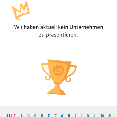
Wir haben aktuell kein Unternehmen
zu präsentieren.
ALLE
A
B
C
D
E
F
G
H
I
J
K
L
M
N