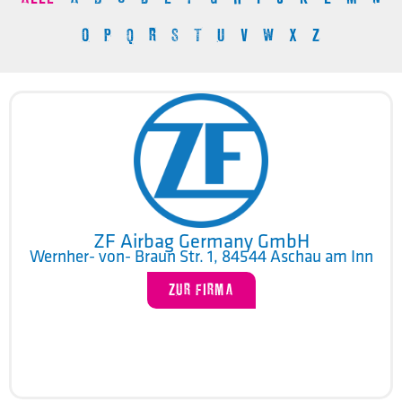
O
P
Q
R
S
T
U
V
W
X
Z
ZF Airbag Germany GmbH
Wernher- von- Braun Str. 1, 84544 Aschau am Inn
ZUR FIRMA