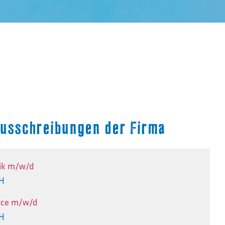
nausschreibungen der Firma
tik m/w/d
bH
rce m/w/d
bH