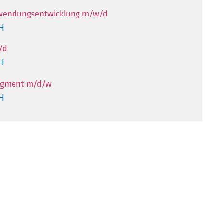
nwendungsentwicklung m/w/d
bH
/d
bH
agment m/d/w
bH