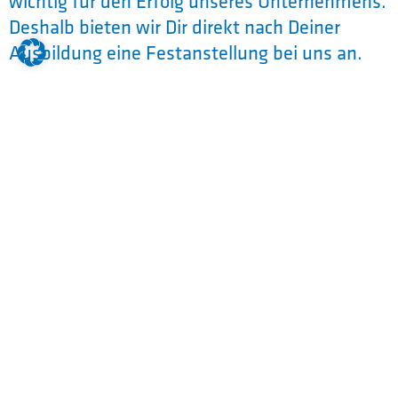
wichtig für den Erfolg unseres Unternehmens.
Deshalb bieten wir Dir direkt nach Deiner
Ausbildung eine Festanstellung bei uns an.
Werde jetzt Teil des WOLF Teams!
Voraussetzungen als Zimmerer
m/w/d:
Qualifizierender Mittelschulabschluss
handwerkliches Geschick
körperliche Belastbarkeit
Reisebereitschaft
Dauer der Ausbildung: 3 Jahre (1 Jahr BGJ, 2