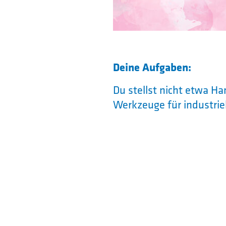
Deine Aufgaben:
Du stellst nicht etwa 
Werkzeuge für industrie
Kunststoffspritzguss u
Genau wie beim Kuchenb
ein Produkt entstehen k
kommen computergesteu
Handarbeit mit Bohren,
Feilen und Sägen.