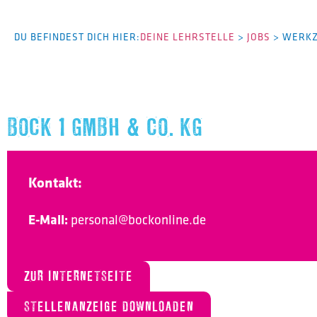
DU BEFINDEST DICH HIER:
DEINE LEHRSTELLE
>
JOBS
>
WERKZ
BOCK 1 GMBH & CO. KG
Kontakt:
E-Mail:
personal@bockonline.de
ZUR INTERNETSEITE
STELLENANZEIGE DOWNLOADEN