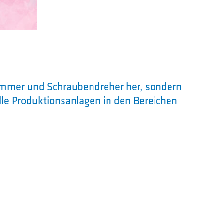
Hammer und Schraubendreher her, sondern
lle Produktionsanlagen in den Bereichen
nd Aluminiumdruckguss.
acken braucht es erst eine Gussform, bevor
ann. Bei der Herstellung dieser Formen
erte Maschinen genau so zum Einsatz wie