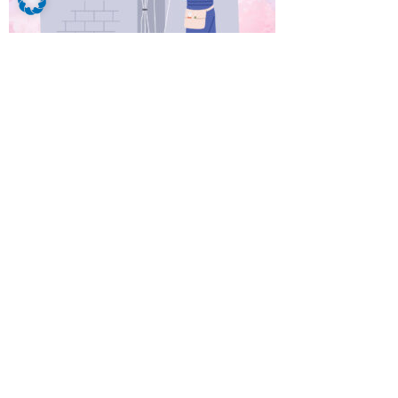
Starte deine Karriere mit Power: Ausbildung
zum Elektroniker für Maschinen- und
Antriebstechnik (m/w/d) bei der Starkstrom-
Gerätebau GmbH in Regensburg
Du möchtest elektrische Maschinen zum
Leben erwecken und dafür sorgen, dass sie
zuverlässig laufen? Dann ist die Ausbildung
zum Elektroniker für Maschinen- und
Antriebstechnik (m/w/d) bei der Starkstrom-