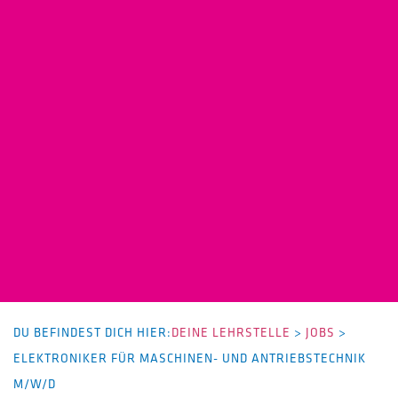
DU BEFINDEST DICH HIER:
DEINE LEHRSTELLE
>
JOBS
>
ELEKTRONIKER FÜR MASCHINEN- UND ANTRIEBSTECHNIK
M/W/D