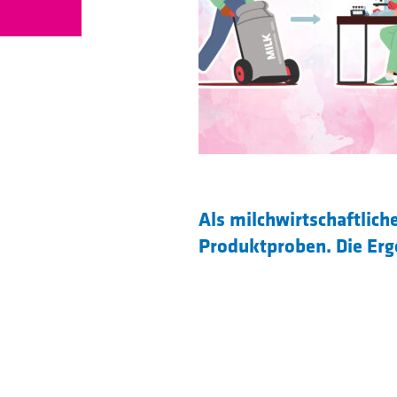
Als milchwirtschaftliche
Produktproben. Die Erge
Qualitätsmanagement ei
Deine Zukunft:
Nach deiner Ausbildung 
des Betriebslabors und 