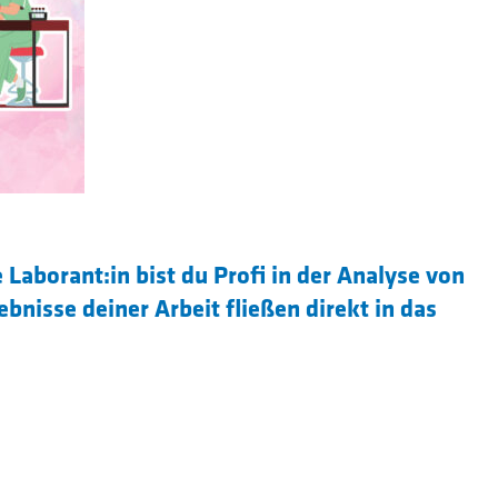
 Laborant:in bist du Profi in der Analyse von
bnisse deiner Arbeit fließen direkt in das
n und beeinflussen die Produktion.
wirst du in der Molkerei festes Teammitglied
der Sensorik. Dein erworbenes Know-how setzt