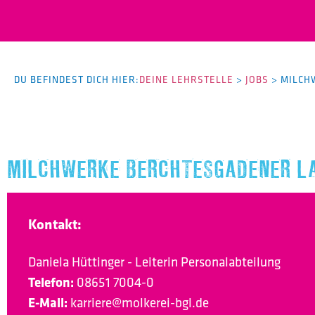
DU BEFINDEST DICH HIER:
DEINE LEHRSTELLE
>
JOBS
>
MILCH
MILCHWERKE BERCHTESGADENER LA
Kontakt:
Daniela Hüttinger - Leiterin Personalabteilung
Telefon:
08651 7004-0
E-Mail:
karriere@molkerei-bgl.de