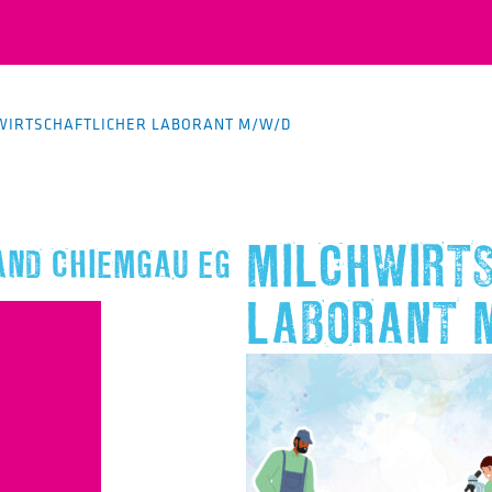
WIRTSCHAFTLICHER LABORANT M/W/D
MILCHWIRT
ND CHIEMGAU EG
LABORANT 