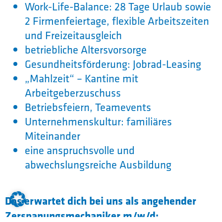
Work-Life-Balance: 28 Tage Urlaub sowie
2 Firmen­feier­tage, flexible Ar­beits­zei­ten
und Frei­zeit­aus­gleich
betriebliche Altersvorsorge
Gesundheitsförderung: Jobrad-Leasing
„Mahlzeit“ – Kantine mit
Arbeitgeberzuschuss
Betriebsfeiern, Teamevents
Unternehmenskultur: familiäres
Miteinander
eine anspruchsvolle und
abwechslungsreiche Ausbildung
Das erwartet dich bei uns als angehender
Zerspanungsmechaniker m/w/d: