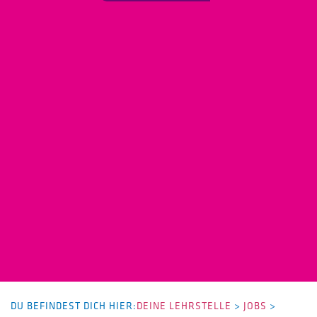
DU BEFINDEST DICH HIER:
DEINE LEHRSTELLE
>
JOBS
>