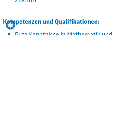
Kompetenzen und
Qualifikationen:
Gute Kenntnisse in Mathematik und
technisches logisches Denken
Räumliches Vorstellungsvermögen und
handwerkliches Geschick
Gutes Verständnis für technische
Zusammenhänge
Interesse an modernster Maschinen- und
Betriebstechnik, an der
Metallbearbeitung und für Hand- und
Maschinenarbeit
Flexibilität, Ausdauer,
Organisationstalent, Geschicklichkeit,