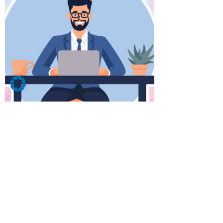
Du gibst uns drei Jahre. Wir geben dir
eine Zukunft.
Kaufleute für IT-System-Management
pflegen und betreuen IT-Produkte,
Programme und Dienstleistungen sowohl im
technischen als auch kaufmännischen