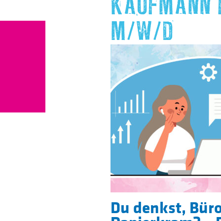
KAUFMANN 
M/W/D
Du denkst, Bür