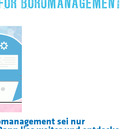
FÜR BÜROMANAGEMENT
omanagement sei nur