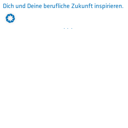
Dich und Deine berufliche Zukunft inspirieren.
Vom Neuwagen zum Oldtimer
Die meisten Azubis von Auto Bierschneider
möchten, nach Ihrer erfolgreich
abgeschlossenen Berufsausbildung, Ihren
Karriereweg im Unternehmen fortsetzen. Das
macht uns sehr stolz und bestätigt unser
Ausbildungskonzept. Viele unserer
langjährigen Mitarbeiter sind bereits seit ihrer
Ausbildung bei Auto Bierschneider. Mit einer
Übernahmequoten von mehr als 90%,
erkennen wir die Ausbildung als Baustein für
unseren Unternehmenserfolg. Gemeinsam