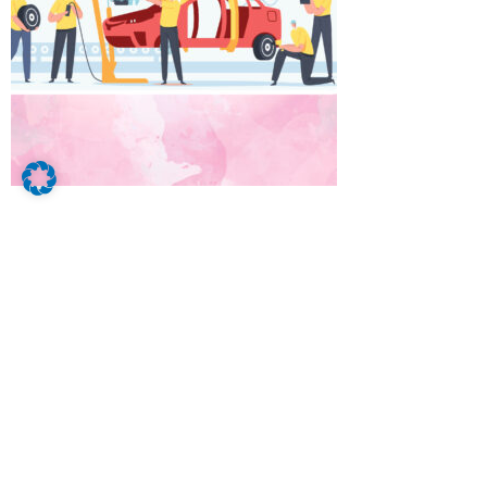
Wir sind erfolgreicher als viele unserer
Mitbewerber und das liegt neben den
Werten eines modernen
Familienunternehmens vor allem an unseren
motivierten und freundlichen Mitarbeitern,
die mit Freude dabei sind und sich als Team
verstehen. Mit über 300 Mitarbeiter/innen
sind wir an zwei Standorten in München und