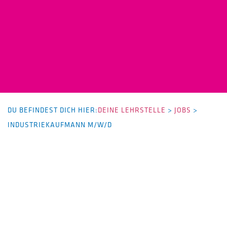
DU BEFINDEST DICH HIER:
DEINE LEHRSTELLE
>
JOBS
>
INDUSTRIEKAUFMANN M/W/D