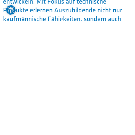
entwickeln. Mit Fokus auf technische
Produkte erlernen Auszubildende nicht nur
kaufmännische Fähigkeiten, sondern auch
technisches Wissen. Dies ermöglicht Dir eine
vielseitige Karriere in einem
zukunftsorientierten Bereich. Du liebst Zahlen
und bist ein Organisationstalent? Dann bewirb
Dich gerne bei uns!
Während einer Ausbildung bei Lacon
profitierst Du von einem sicheren
Ausbildungsplatz mit Übernahmemöglichkeit,
einer gut strukturierten Ausbildung mit
intensiver Betreuung, abwechslungsreichen
Aufgaben, sowie steuerfreien
Vergütungsleistungen. Bei Lacon finden