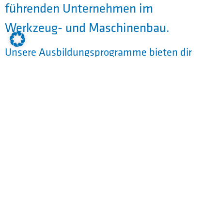
führenden Unternehmen im
Werkzeug- und Maschinenbau.
Unsere Ausbildungsprogramme bieten dir
nicht nur tiefgreifendes Fachwissen und
praktische Erfahrung, sondern auch die
Chance, von Beginn an Teil eines innovativen
und zukunftsorientierten Teams zu sein. Bei
JELBA legst du den Grundstein für eine
erfolgreiche berufliche Laufbahn in einer
Branche, die ständig wächst und sich
entwickelt. Mach den ersten Schritt in deine
Zukunft und entdecke die Vielfalt unserer
Ausbildungsplätze.
Bei JELBA kombinierst Du in Deiner